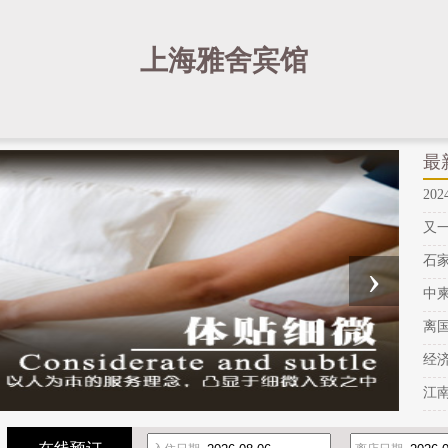
上海雅舍宾馆
最
20
又
石
›
中
离
经
江