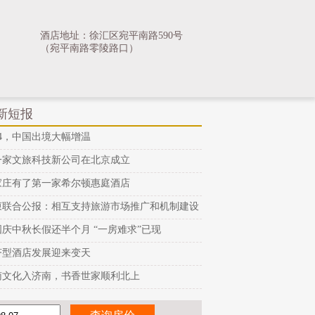
酒店地址：徐汇区宛平南路590号
（宛平南路零陵路口）
新短报
24，中国出境大幅增温
一家文旅科技新公司在北京成立
家庄有了第一家希尔顿惠庭酒店
柬联合公报：相互支持旅游市场推广和机制建设
国庆中秋长假还半个月 “一房难求”已现
济型酒店发展迎来变天
南文化入济南，书香世家顺利北上