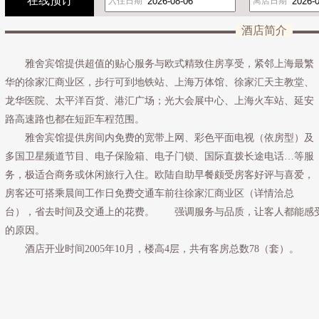
在线预订
入住日期
离店日期
酒店简介
雅舍宾馆提供超值的贴心服务与欧式精致住房享受，紧邻上海最繁
华的徐家汇商业区，步行可到地铁站、上海万体馆、徐家汇天主教堂、
龙华医院、太平洋百货、港汇广场；光大会展中心、上海火车站、延安
路高速路也都在短距车程范围。
雅舍宾馆提供房间内免费的宽带上网、彩色平面电视（依房型）及
多国卫星频道节目、电子保险箱、电子门锁、国际直拨长途电话…等服
务，极适合商务或休闲旅行入住。欧陆自助早餐颇受房客好评与喜爱，
房客还可搭乘晨间工作日免费交通车前往徐家汇商业区（详情洽总
台），省去时间及交通上的花费。 强调服务与品质，让客人都能感
的原因。
酒店开业时间2005年10月，楼高4层，共有客房总数78（套）。