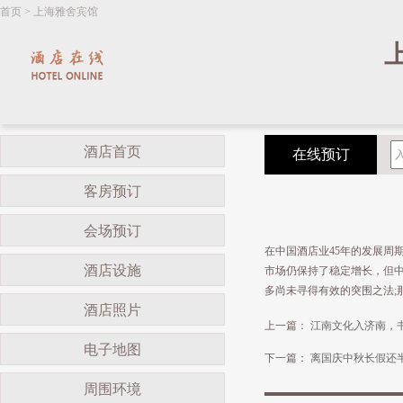
首页
>
上海雅舍宾馆
酒店首页
在线预订
客房预订
会场预订
在中国酒店业45年的发展周
酒店设施
市场仍保持了稳定增长，但
多尚未寻得有效的突围之法;
酒店照片
上一篇：
江南文化入济南，
电子地图
下一篇：
离国庆中秋长假还半
周围环境