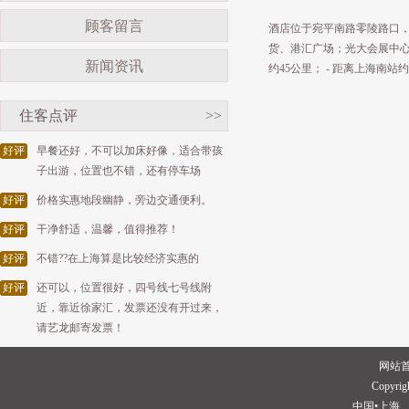
顾客留言
酒店位于宛平南路零陵路口
货、港汇广场；光大会展中心
新闻资讯
约45公里； - 距离上海南站
住客点评
>>
好评
早餐还好，不可以加床好像，适合带孩
子出游，位置也不错，还有停车场
好评
价格实惠地段幽静，旁边交通便利。
好评
干净舒适，温馨，值得推荐！
好评
不错??在上海算是比较经济实惠的
好评
还可以，位置很好，四号线七号线附
近，靠近徐家汇，发票还没有开过来，
请艺龙邮寄发票！
网站
Copyrigh
中国•上海 